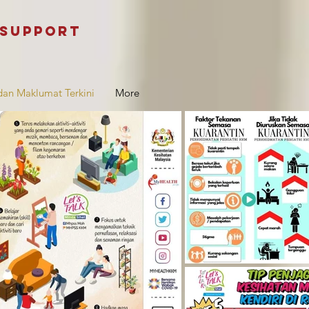
 support
 dan Maklumat Terkini
More