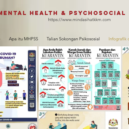
Mental Health & psychosocial
https://www.mindasihatkkm.com
e
Apa itu MHPSS
Talian Sokongan Psikososial
Infografik